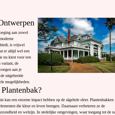
k Ontwerpen
voeging aan zowel
t moderne
iedt, is vrijwel
t er altijd wel een
je nu kiest voor een
 variant, de
 voegen aan je
 de uitgebreide
vele mogelijkheden.
 Plantenbak?
tuin kan een enorme impact hebben op de algehele sfeer. Plantenbakken z
 elementen die kleur en leven brengen. Daarnaast verbeteren ze de
 gezondheid en welzijn. In stedelijke omgevingen, waar toegang tot de n