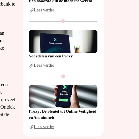
Een noodzaak in de moderne wereld
rbank te
Lees verder
van
oor
ke
Voordelen van een Proxy
Lees verder
r een
,
ijn veel
. Ontdek
Proxy: De Sleutel tot Online Veiligheid
eit de
en Anonimiteit
Lees verder