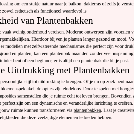
ossing om een stukje natuur naar je balkon, dakterras of zelfs je venste
 zowel esthetisch als functioneel waardevol is.
kheid van Plantenbakken
ze vaak weinig onderhoud vereisen. Moderne ontwerpen zijn voorzien 
ergemakkelijken. Hierdoor blijven je planten langer gezond en mooi. V
 er modellen met zelfwaterende mechanismes die perfect zijn voor druk
otgrond en planten, kan een plantenbak maanden zonder veel inspanning
uinier bent of een beginner, er is altijd een plantenbak die bij je past.
jke Uitdrukking met Plantenbakken
 persoonlijke stijl tot uitdrukking te brengen. Of je nu op zoek bent naa
 bloemenspektakel, de opties zijn eindeloos. Door te spelen met hoogtes
posities samenstellen die je ruimte echt tot leven brengen. Bovendien z
 perfect zijn om een dynamische en veranderlijke inrichting te creëren
 jouw ruimte kunnen transformeren via
plantenbakken
. Laat je creativit
gelijkheden die deze veelzijdige elementen te bieden hebben.